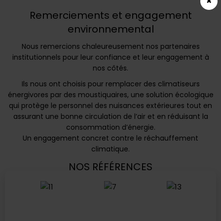
×
Extérieur
Voir plus
Remerciements et engagement
Fenêtre & Porte
Voir plus
environnemental
Voir plus
Nous remercions chaleureusement nos partenaires
institutionnels pour leur confiance et leur engagement à
nos côtés.
Ils nous ont choisis pour remplacer des climatiseurs
énergivores par des moustiquaires, une solution écologique
qui protège le personnel des nuisances extérieures tout en
assurant une bonne circulation de l’air et en réduisant la
consommation d’énergie.
Un engagement concret contre le réchauffement
climatique.
NOS RÉFÉRENCES